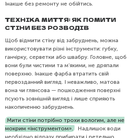
Інакше без ремонту не обійтись.
ТЕХНІКА МИТТЯ: ЯК ПОМИТИ
СТІНИ БЕЗ РОЗВОДІВ
Щоб відмити стіну від забруднень, можна
використовувати різні інструменти: губку,
ганчірку, серветки або швабру. Головне, щоб
вони були чистими та м’якими, не дряпали
поверхню. Інакше фарба втратить свій
первозданний вигляд. І неважливо, матова
вона чи глянсова — пошкодження поверхні
псують зовнішній вигляд і лише сприяють
накопиченню забруднень.
Мити стіни потрібно трохи вологим, але не
мокрим «інструментом».
Надлишок води
необхідно відразу прибирати і ретельно