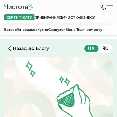
СЕРТИФІКАТИ
ПРИБИРАННЯ
ХІМЧИСТКА
БІЗНЕСУ
Базове
Генеральне
Кухня
Санвузол
Вікна
Після ремонту
Назад до Блогу
UA
RU