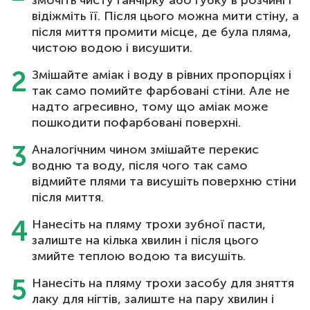
змочіть чисту ганчірку або губку в розчині і
відіжміть її. Після цього можна мити стіну, а
після миття промити місце, де була пляма,
чистою водою і висушити.
Змішайте аміак і воду в рівних пропорціях і
так само помийте фарбовані стіни. Але не
надто агресивно, тому що аміак може
пошкодити пофарбовані поверхні.
Аналогічним чином змішайте перекис
водню та воду, після чого так само
відмийте плями та висушіть поверхню стіни
після миття.
Нанесіть на пляму трохи зубної пасти,
залиште на кілька хвилин і після цього
змийте теплою водою та висушіть.
Нанесіть на пляму трохи засобу для зняття
лаку для нігтів, залиште на пару хвилин і