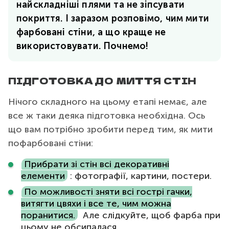
найскладніші плями та не зіпсувати
покриття. І заразом розповімо, чим мити
фарбовані стіни, а що краще не
використовувати. Почнемо!
ПІДГОТОВКА ДО МИТТЯ СТІН
Нічого складного на цьому етапі немає, але
все ж таки деяка підготовка необхідна. Ось
що вам потрібно зробити перед тим, як мити
пофарбовані стіни:
Прибрати зі стін всі декоративні
елементи
: фотографії, картини, постери.
По можливості зняти всі гострі гачки,
витягти цвяхи і все те, чим можна
поранитися.
Але слідкуйте, щоб фарба при
цьому не обсипалася.