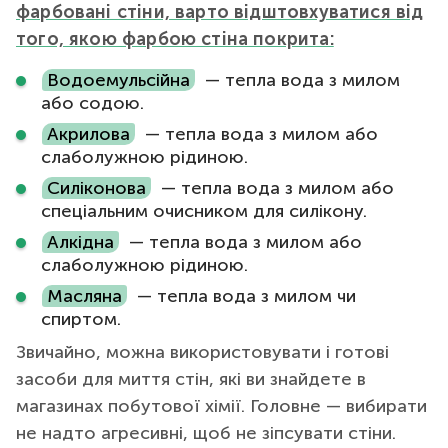
фарбовані стіни, варто відштовхуватися від
того, якою фарбою стіна покрита:
Водоемульсійна
— тепла вода з милом
або содою.
Акрилова
— тепла вода з милом або
слаболужною рідиною.
Силіконова
— тепла вода з милом або
спеціальним очисником для силікону.
Алкідна
— тепла вода з милом або
слаболужною рідиною.
Масляна
— тепла вода з милом чи
спиртом.
Звичайно, можна використовувати і готові
засоби для миття стін, які ви знайдете в
магазинах побутової хімії. Головне — вибирати
не надто агресивні, щоб не зіпсувати стіни.