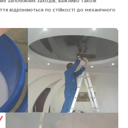
них запобіжних заходів, важливо також
ття відрізняються по стійкості до механічного