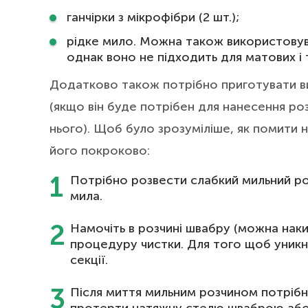
ганчірки з мікрофібри (2 шт.);
рідке мило. Можна також використовува
однак воно не підходить для матових і
Додатково також потрібно приготувати ви
(якщо він буде потрібен для нанесення ро
нього). Щоб було зрозуміліше, як помити
його покроково:
Потрібно розвести слабкий мильний розч
мила.
Намочіть в розчині швабру (можна накин
процедуру чистки. Для того щоб уникну
секції.
Після миття мильним розчином потрібн