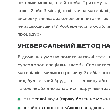
не тільки можна, але й треба. Притому слід
кожні 2 або 3 місяці, оскільки на матеріалі
висновку виникає закономірне питання: як
не зашкодивши їй? Розберемося в особлив
процедури.
УНІВЕРСАЛЬНИЙ МЕТОД НА
В домашніх умовах помити натяжні стелі ці
супердорогі спеціальні засоби. Справитис
матеріалів і мильного розчину. Здебільшо
пил, будівельний бруд, наліт від жиру або 
також необхідно запастися підручними зас
таз теплої води (гарячу брати не можна
швабра з плоскою м’якою насадкою;