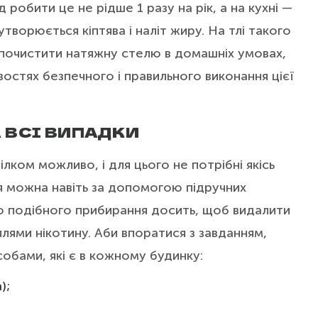
 робити це не рідше 1 разу на рік, а на кухні —
 утворюється кіптява і наліт жиру. На тлі такого
 почистити натяжну стелю в домашніх умовах,
остях безпечного і правильного виконання цієї
 ВСІ ВИПАДКИ
лком можливо, і для цього не потрібні якісь
я можна навіть за допомогою підручних
го подібного прибирання досить, щоб видалити
плями нікотину. Аби впоратися з завданням,
обами, які є в кожному будинку:
);