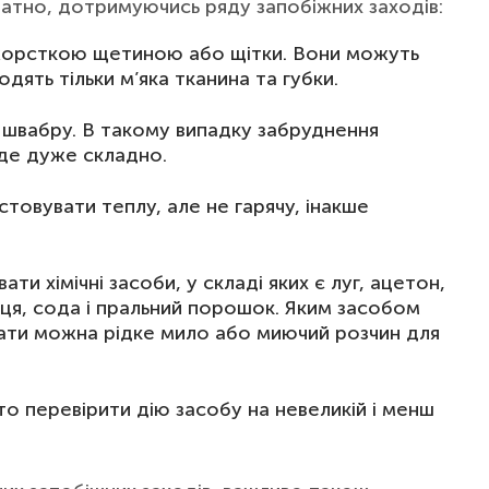
атно, дотримуючись ряду запобіжних заходів:
жорсткою щетиною або щітки. Вони можуть
дять тільки м’яка тканина та губки.
 швабру. В такому випадку забруднення
уде дуже складно.
товувати теплу, але не гарячу, інакше
и хімічні засоби, у складі яких є луг, ацетон,
чиця, сода і пральний порошок. Яким засобом
ти можна рідке мило або миючий розчин для
 перевірити дію засобу на невеликій і менш