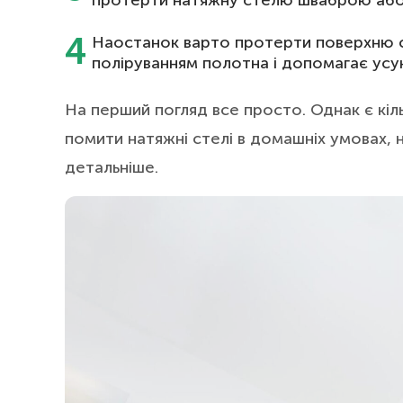
протерти натяжну стелю шваброю або г
Наостанок варто протерти поверхню су
поліруванням полотна і допомагає усун
На перший погляд все просто. Однак є кіл
помити натяжні стелі в домашніх умовах, 
детальніше.