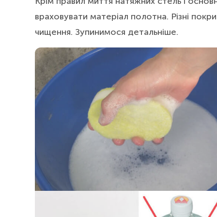
Крім правил миття натяжних стель і основ
враховувати матеріал полотна. Різні покри
чищення. Зупинимося детальніше.