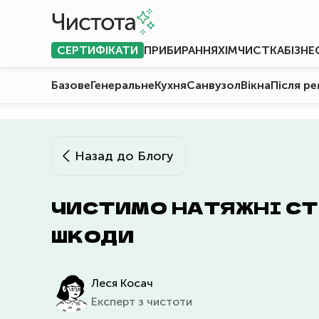
СЕРТИФІКАТИ
ПРИБИРАННЯ
ХІМЧИСТКА
БІЗНЕ
Базове
Генеральне
Кухня
Санвузол
Вікна
Після р
Назад до Блогу
ЧИСТИМО НАТЯЖНІ СТ
ШКОДИ
Леся Косач
Експерт з чистоти