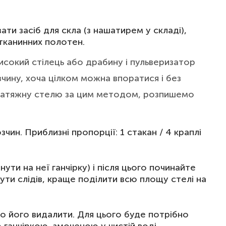
ти засіб для скла (з нашатирем у складі),
 тканинних полотен.
сокий стілець або драбину і пульверизатор
зчину, хоча цілком можна впоратися і без
 натяжну стелю за цим методом, розпишемо
ин. Приблизні пропорції: 1 стакан / 4 краплі
ути на неї ганчірку) і після цього починайте
ти слідів, краще поділити всю площу стелі на
о його видалити. Для цього буде потрібно