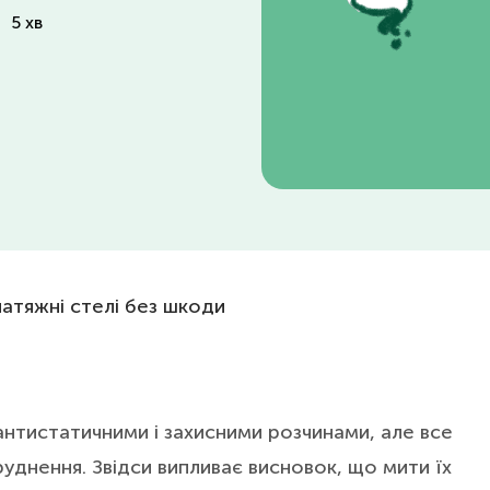
:
5 хв
атяжні стелі без шкоди
 антистатичними і захисними розчинами, але все
руднення. Звідси випливає висновок, що мити їх