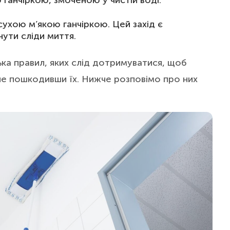
анчіркою, змоченою у чистій воді.
хою м’якою ганчіркою. Цей захід є
ути сліди миття.
ька правил, яких слід дотримуватися, щоб
не пошкодивши їх. Нижче розповімо про них