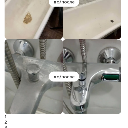
до/после
до/после
1
2
3