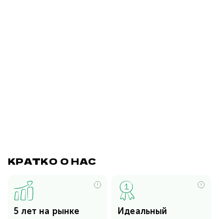
КРАТКО О НАС
Более 12 000
Повторная чистка по
5 лет на рынке
Идеальный
довольных клиентов
вашему запросу