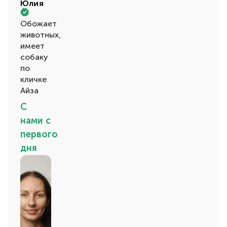
Юлия
Обожает
животных,
имеет
собаку
по
кличке
Айза
С
нами с
первого
дня