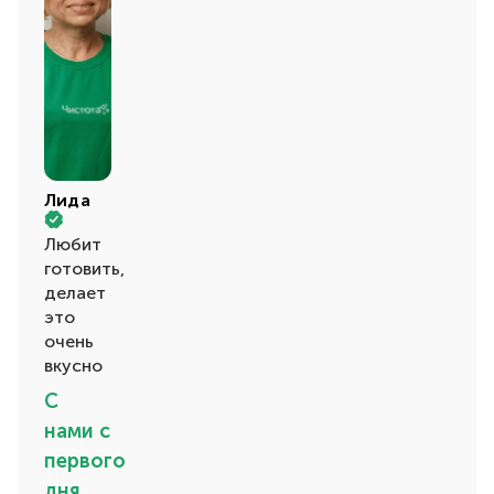
Лида
Любит
готовить,
делает
это
очень
вкусно
С
нами с
первого
дня