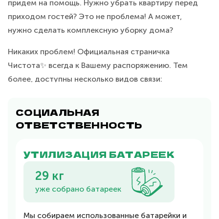
придем на помощь. Нужно убрать квартиру перед
приходом гостей? Это не проблема! А может,
нужно сделать комплексную уборку дома?
Никаких проблем! Официальная страничка
Чистота✨ всегда к Вашему распоряжению. Тем
более, доступны несколько видов связи:
мобильный телефон;
СОЦИАЛЬНАЯ
онлайн-чат, который доступен на странице;
ОТВЕТСТВЕННОСТЬ
почта.
Можно выбрать любой удобный для Вас способ
УТИЛИЗАЦИЯ БАТАРЕЕК
контакта и моментально заказать уборку квартиры.
29 кг
Мы делаем все для комфорта клиентов, ведь
уже собрано батареек
каждый из них — частичка нас!
Мы собираем использованные батарейки и