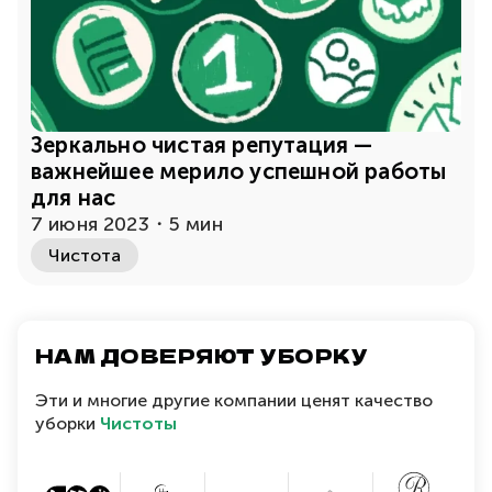
придерживается. Поэтому за хорошим сервисом и
ценой к Нам!
КАК ПОРЯДОК В КВАРТИРЕ
ВЛИЯЕТ НА ПСИХИКУ?
Зеркально чистая репутация —
Много исследований было проведено на тему, как
важнейшее мерило успешной работы
уборка может отразиться на ментальном здоровье
для нас
и настроении человека. Результаты заставляют
7 июня 2023
・
5 мин
задуматься, так как статистика показывает, что
Чистота
порядок в квартире напрямую связан с
работоспособностью и мотивацией.
НАМ ДОВЕРЯЮТ УБОРКУ
Для тех, кто работает с дома это особенно важно.
Ведь тяжело сконцентрироваться на работе, когда
Эти и многие другие компании ценят качество
вокруг куча мусора. Да и для любого другого
уборки
Чистоты
человека, чистота в помещении — неотъемлемый
аспект ментального здоровья.