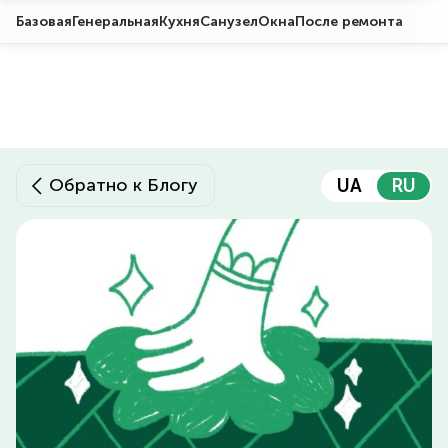
Базовая
Генеральная
Кухня
Санузел
Окна
После ремонта
Обратно к Блогу
UA
RU