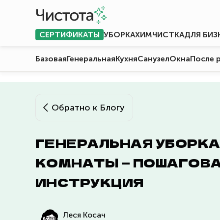
СЕРТИФИКАТЫ
УБОРКА
ХИМЧИСТКА
ДЛЯ БИЗ
Базовая
Генеральная
Кухня
Санузел
Окна
После 
Обратно к Блогу
ГЕНЕРАЛЬНАЯ УБОРКА
КОМНАТЫ — ПОШАГОВ
ИНСТРУКЦИЯ
Леся Косач